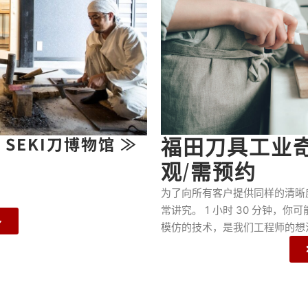
 SEKI刀博物馆 ≫
福田刀具工业
观/需预约
。
为了向所有客户提供同样的清晰度
常讲究。 1 小时 30 分钟，
多
模仿的技术，是我们工程师的想