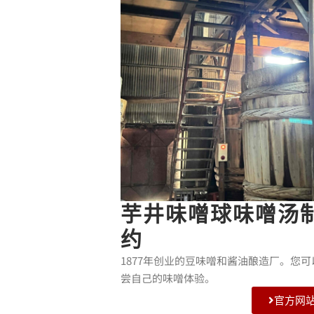
芋井味噌球味噌汤制
约
1877年创业的豆味噌和酱油酿造厂。您
尝自己的味噌体验。
官方网